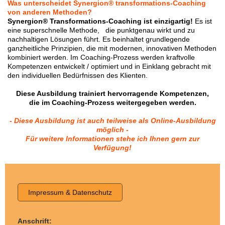
Was unterscheidet Synergion® transformations-Coaching
von anderen Methoden?
Synergion® Transformations-Coaching ist einzigartig!
Es ist
eine superschnelle Methode, die punktgenau wirkt und zu
nachhaltigen Lösungen führt. Es beinhaltet grundlegende
ganzheitliche Prinzipien, die mit modernen, innovativen Methoden
kombiniert werden. Im Coaching-Prozess werden kraftvolle
Kompetenzen entwickelt / optimiert und in Einklang gebracht mit
den individuellen Bedürfnissen des Klienten.
Diese Ausbildung trainiert hervorragende Kompetenzen,
die im Coaching-Prozess weitergegeben werden.
- Diese Ausbildung ist auch teilweise als Online-Ausbildung
möglich -
Für weitere Informationen stehe ich Ihnen gern zur
Verfügung!
Impressum & Datenschutz
Anschrift: